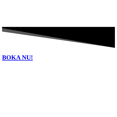
B
O
KA
NU
!