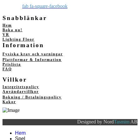
fab fa-square-facebook
Snabblänkar
Hem
Boka nu!
VR
Lighting Floor
Information
Fysiska krav och varningar
Plattformar & Information
Prislista
FAQ
Villkor
Integritetspolicy
Användarvillkor
Bokning / Betalningspolicy
Kakor
Designed by Nord
Tasmim
AB
Hem
Spel