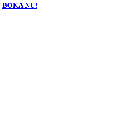
B
O
KA
NU
!