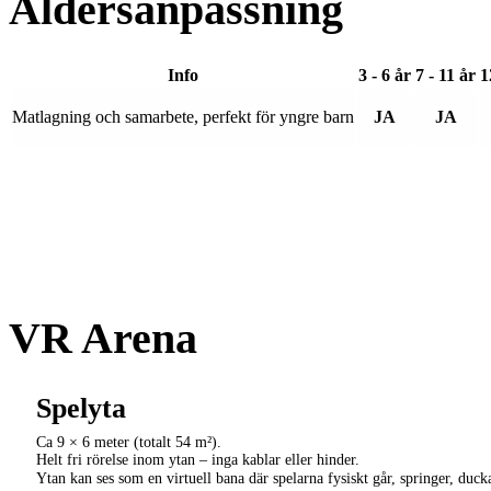
Åldersanpassning
Info
3 - 6 år
7 - 11 år
1
Matlagning och samarbete, perfekt för yngre barn
JA
JA
VR Arena
Spelyta
Ca 9 × 6 meter (totalt 54 m²).
Helt fri rörelse inom ytan – inga kablar eller hinder.
Ytan kan ses som en virtuell bana där spelarna fysiskt går, springer, duck