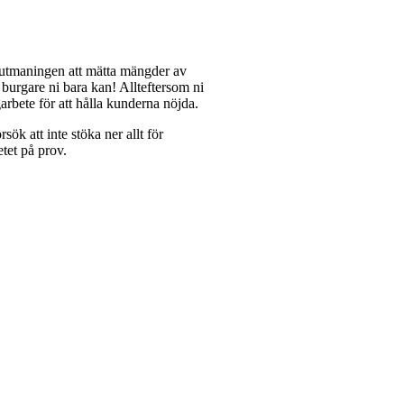
ör utmaningen att mätta mängder av
burgare ni bara kan! Allteftersom ni
garbete för att hålla kunderna nöjda.
ök att inte stöka ner allt för
etet på prov.